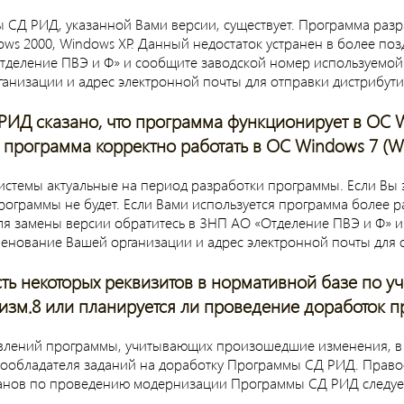
ы СД РИД, указанной Вами версии, существует. Программа раз
ws 2000, Windows XP. Данный недостаток устранен в более по
Отделение ПВЭ и Ф» и сообщите заводской номер используемо
ганизации и адрес электронной почты для отправки дистрибути
РИД сказано, что программа функционирует в ОС W
ли программа корректно работать в ОС Windows 7 (W
истемы актуальные на период разработки программы. Если Вы 
ограммы не будет. Если Вами используется программа более ран
 Для замены версии обратитесь в ЗНП АО «Отделение ПВЭ и Ф»
енование Вашей организации и адрес электронной почты для о
ть некоторых реквизитов в нормативной базе по уче
зм.8 или планируется ли проведение доработок п
влений программы, учитывающих произошедшие изменения, в 
авообладателя заданий на доработку Программы СД РИД. Прав
нов по проведению модернизации Программы СД РИД следует